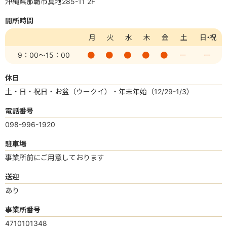
沖縄県那覇市真地285-11 2F
開所時間
月
火
水
木
金
土
日・祝
9：00
～15：00
ー
ー
休日
土・日・祝日・お盆（ウークイ）・年末年始（12/29-1/3）
電話番号
098-996-1920
駐車場
事業所前にご用意しております
送迎
あり
事業所番号
4710101348